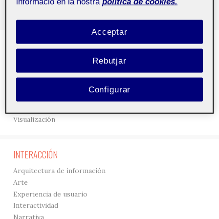
informació en la nostra
política de cookies.
Acceptar
DISEÑO
Rebutjar
3D
Creación
Gráficos
Configurar
Interfaces
Tipografía
Visualización
INTERACCIÓN
Arquitectura de información
Arte
Experiencia de usuario
Interactividad
Narrativa