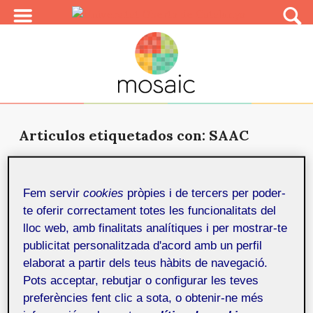
Articulos etiquetados con: SAAC
‘Comunicació alternativa’, una app
para las personas con problemas de
Fem servir
cookies
pròpies i de tercers per poder-
comunicación
1 de febrer de 2018
te oferir correctament totes les funcionalitats del
Proyecto basado en el diseño de una aplicación para
lloc web, amb finalitats analítiques i per mostrar-te
dispositivo móvil que ayude a las personas con
publicitat personalitzada d'acord amb un perfil
dificultade...
elaborat a partir dels teus hàbits de navegació.
Pots acceptar, rebutjar o configurar les teves
preferències fent clic a sota, o obtenir-ne més