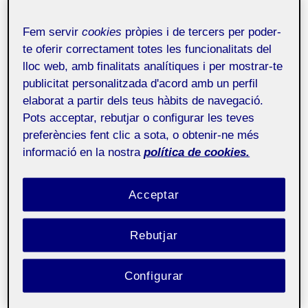
Fem servir
cookies
pròpies i de tercers per poder-
Drupal Summer Barcelona: The
te oferir correctament totes les funcionalitats del
Drupal 8 Plugin System
24 de novembre
lloc web, amb finalitats analítiques i per mostrar-te
de 2016
publicitat personalitzada d'acord amb un perfil
Vídeo del Barcelona Drupal Summer 2016 celebrado
en el Citilab (Plaça Can Suris s/n, Cornellà de
elaborat a partir dels teus hàbits de navegació.
Llobregat, Ba...
Pots acceptar, rebutjar o configurar les teves
preferències fent clic a sota, o obtenir-ne més
informació en la nostra
política de cookies.
Drupal Summer Barcelona:
Theming en Drupal 8
16 de novembre de
2016
Acceptar
Pako Garcia nos habla de los cambios más
significativos que ha sufrido la capa de theming en
Rebutjar
Drupal 8 respect...
Configurar
Drupal Summer Barcelona:
Migraciones en Drupal 8
20 d'octubre de