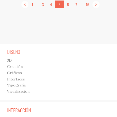
...
...
1
3
4
5
6
7
16
DISEÑO
3D
Creación
Gráficos
Interfaces
Tipografía
Visualización
INTERACCIÓN