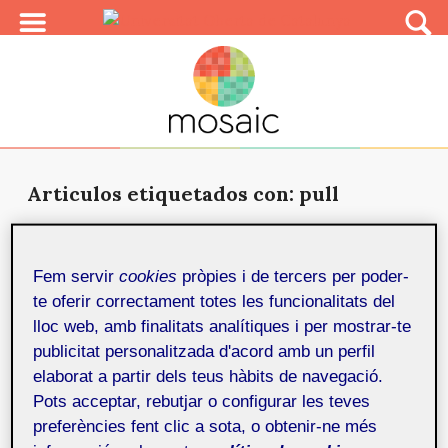
Articulos etiquetados con: pull
Campaña de publicidad de una
novela en las redes sociales
25 de juliol
Fem servir
cookies
pròpies i de tercers per poder-
de 2018
te oferir correctament totes les funcionalitats del
Proyecto personal para promocionar una novela en
lloc web, amb finalitats analítiques i per mostrar-te
las Redes Sociales con la finalidad de comercializarla a
publicitat personalitzada d'acord amb un perfil
trav...
elaborat a partir dels teus hàbits de navegació.
Pots acceptar, rebutjar o configurar les teves
preferències fent clic a sota, o obtenir-ne més