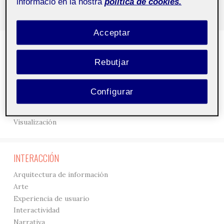
informació en la nostra
política de cookies.
Acceptar
DISEÑO
Rebutjar
3D
Creación
Gráficos
Configurar
Interfaces
Tipografía
Visualización
INTERACCIÓN
Arquitectura de información
Arte
Experiencia de usuario
Interactividad
Narrativa