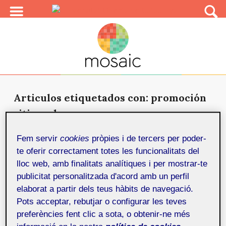
Articulos etiquetados con: promoción
sitio web
Promoción y posicionamiento de
Fem servir
cookies
pròpies i de tercers per poder-
Fotoinedita.com
7 d'octubre de 2020
te oferir correctament totes les funcionalitats del
El TFM ha consistido en la implementación de una
lloc web, amb finalitats analítiques i per mostrar-te
estrategia SEO para el sitio web Fotoinedita.com.
publicitat personalitzada d'acord amb un perfil
elaborat a partir dels teus hàbits de navegació.
Pots acceptar, rebutjar o configurar les teves
preferències fent clic a sota, o obtenir-ne més