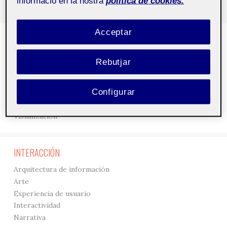
informació en la nostra
política de cookies.
Acceptar
DISEÑO
3D
Rebutjar
Creación
Gráficos
Configurar
Interfaces
Tipografía
Visualización
INTERACCIÓN
Arquitectura de información
Arte
Experiencia de usuario
Interactividad
Narrativa