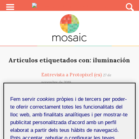
Articulos etiquetados con: iluminación
Entrevista a Protopixel (es)
27 de
novembre de 2019
En la entrada de hoy entrevistamos a Protopixel, una
empresa de Barcelona que se dedica a diseñar y
Fem servir
cookies
pròpies i de tercers per poder-
programar...
te oferir correctament totes les funcionalitats del
lloc web, amb finalitats analítiques i per mostrar-te
Entrevista a Protopixel (cat)
publicitat personalitzada d'acord amb un perfil
27 de
elaborat a partir dels teus hàbits de navegació.
novembre de 2019
En l’entrada d’avui entrevistem a Protopixel, una
Pots acceptar, rebutjar o configurar les teves