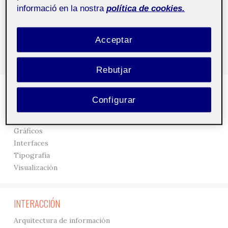
informació en la nostra
política de cookies.
Acceptar
Rebutjar
DISEÑO
Configurar
3D
Creación
Gráficos
Interfaces
Tipografía
Visualización
INTERACCIÓN
Arquitectura de información