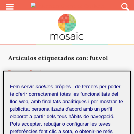
Articulos etiquetados con: futvol
Francesc Gomà
15 de febrer de 2002
Francesc Gomà es Director Técnico de la plataforma
de PartNet, empresa de Internet de MediaPark que
Fem servir
cookies
pròpies i de tercers per poder-
agrupa dis...
te oferir correctament totes les funcionalitats del
lloc web, amb finalitats analítiques i per mostrar-te
publicitat personalitzada d'acord amb un perfil
Rodolfo García
15 de febrer de 2002
elaborat a partir dels teus hàbits de navegació.
Rodolfo García es Director de Operaciones de
Pots acceptar, rebutjar o configurar les teves
PartNeT, empresa de Internet de MediaPark. Tiene 30
preferències fent clic a sota, o obtenir-ne més
años y es Ing...