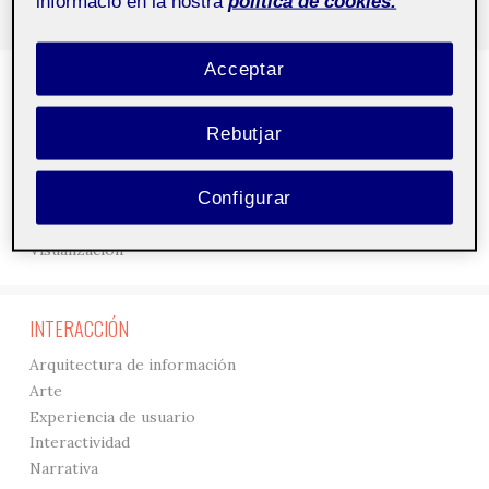
informació en la nostra
política de cookies.
Acceptar
DISEÑO
3D
Rebutjar
Creación
Gráficos
Configurar
Interfaces
Tipografía
Visualización
INTERACCIÓN
Arquitectura de información
Arte
Experiencia de usuario
Interactividad
Narrativa