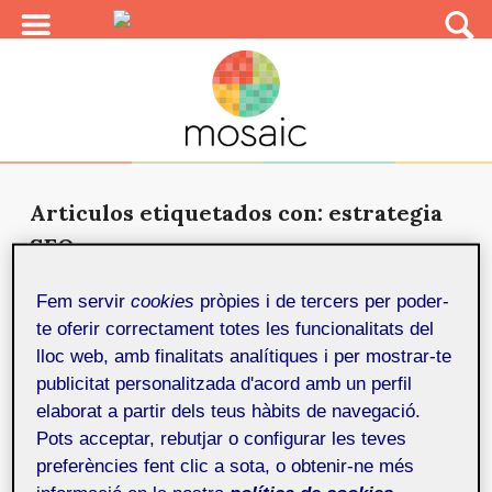
Articulos etiquetados con: estrategia
SEO
Promoción y posicionamiento de
Fem servir
cookies
pròpies i de tercers per poder-
Fotoinedita.com
7 d'octubre de 2020
te oferir correctament totes les funcionalitats del
El TFM ha consistido en la implementación de una
lloc web, amb finalitats analítiques i per mostrar-te
estrategia SEO para el sitio web Fotoinedita.com.
publicitat personalitzada d'acord amb un perfil
elaborat a partir dels teus hàbits de navegació.
Pots acceptar, rebutjar o configurar les teves
preferències fent clic a sota, o obtenir-ne més