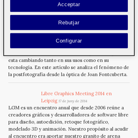
Acceptar
capturas fotográficas de alta resolución en una sola
que las combina todas. Actualmente tienen especial
interés en numerosas disciplinas.
Rebutjar
La postfotografía y Fontcuberta
11 de
Configurar
novembre de 2014
Vivimos en un contexto social en el que la fotografía
esta cambiando tanto en sus usos como en su
tecnología. En este artículo se analiza el fenómeno de
la postfotografía desde la óptica de Joan Fontcuberta.
Libre Graphics Meeting 2014 en
Leipzig
17 de juny de 2014
LGM es un encuentro anual que desde 2006 reúne a
creadores gráficos y desarrolladores de software libre
para diseño, autoedición, retoque fotográfico,
modelado 3D y animación. Nuestro propósito al acudir
al encuentro era aportar nuestro granito de arena