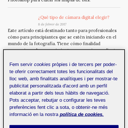
¿Qué tipo de cámara digital elegir?
8 de febrer de 2017
Este artículo está destinado tanto para profesionales
cómo para principiantes que se estén iniciando en el
mundo de la fotografía. Tiene cómo finalidad
proporcionar los conocimientos necesarios mediante
los que descubrirás qué cámara digital usar y los
complementos que necesitarás para poder ofrecer el
Fem servir
cookies
pròpies i de tercers per poder-
mejor contenido multimedia para tus proyectos
te oferir correctament totes les funcionalitats del
online.
lloc web, amb finalitats analítiques i per mostrar-te
publicitat personalitzada d'acord amb un perfil
elaborat a partir dels teus hàbits de navegació.
La imagen gigapixel
5 de desembre de
Pots acceptar, rebutjar o configurar les teves
2014
preferències fent clic a sota, o obtenir-ne més
Una gigapixel image es una imagen digital de mapa de
bits que se compone de más de un gigapixel. La
informació en la nostra
política de cookies.
creación de estas imágenes tan grandes implica la
unión a modo de mosaico de un gran número de