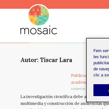
Fem ser
les funci
Autor: Tíscar Lara
publicit
de naveg
Publicar más allá d
clic a s
académicos
4 d'abril de 2022
La investigación científica debe aprovechar 
multimedia y construcción de audiencias que 