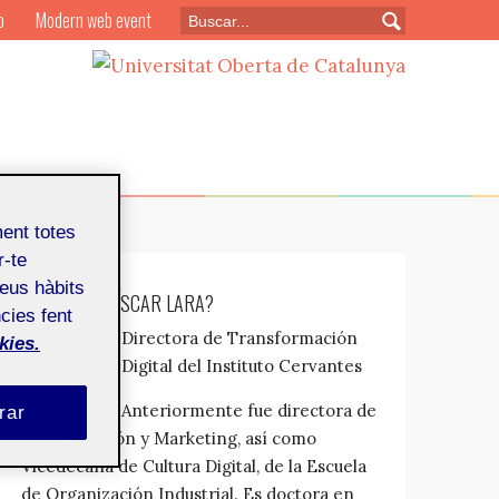
o
Modern web event
ment totes
r-te
teus hàbits
¿QUIÉN ES: TÍSCAR LARA?
cies fent
Directora de Transformación
kies.
Digital del Instituto Cervantes
Anteriormente fue directora de
rar
Comunicación y Marketing, así como
Vicedecana de Cultura Digital, de la Escuela
de Organización Industrial. Es doctora en