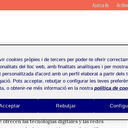
Acerca de
Archiv
vir
cookies
pròpies i de tercers per poder-te oferir correcta
onalitats del lloc web, amb finalitats analítiques i per mostra
at personalitzada d'acord amb un perfil elaborat a partir dels 
ació. Pots acceptar, rebutjar o configurar les teves preferèn
el
paper
. Nuevos territorios para
influencers
ota, o obtenir-ne més informació en la nostra
política de coo
Acceptar
Rebutjar
Configu
las ventajas de expresión narrativa, comunicación
ofrecen las tecnologías digitales y las redes