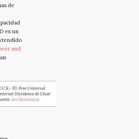
mas de
capacidad
ID
es un
extendido
power and
han
U.C.K.- ID. Free Universal
 Internet Dissidence
de César
uente:
Ars Electronica
que