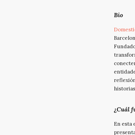
Bio
Domesti
Barcelon
Fundado 
transfor
conecten
entidade
reflexió
historias
¿Cuál f
En esta 
presenta