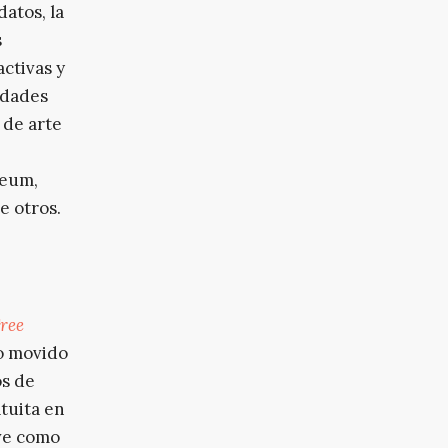
atos, la
s
activas y
idades
 de arte
seum,
e otros.
Free
o movido
os de
tuita en
ve como