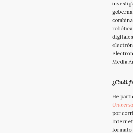
investig
gobernan
combinan
robótica
digitale
electrón
Electron
Media Ar
¿Cuál fu
He parti
Universal
por corr
Internet
formato 