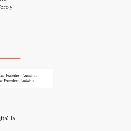
foro y
ésar Escudero Andaluz.
ar Escudero Andaluz
tal, la