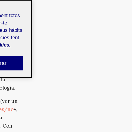
tria,
ment totes
de
r-te
teus hàbits
cies fent
ales del
kies.
ival para
undial,
e y un
rar
 la
ología.
 (ver un
es/no
»,
a
d. Con