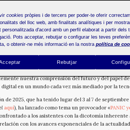
tronica
es un festival internacional dedicado al arte, la
ía y la sociedad que se celebra anualmente en Linz, Aus
vir
cookies
pròpies i de tercers per poder-te oferir correcta
79. A lo largo de sus ediciones, ha servido como punto 
onalitats del lloc web, amb finalitats analítiques i per mostra
o para artistas, científicos, tecnólogos y pensadores,
at personalitzada d'acord amb un perfil elaborat a partir dels 
ació. Pots acceptar, rebutjar o configurar les teves preferèn
do las intersecciones y las implicaciones éticas y cultur
ota, o obtenir-ne més informació en la nostra
política de coo
gital. Con el tiempo, ha trascendido su formato de fest
rse en una de las plataformas más influyentes a nivel m
ándose como un laboratorio de ideas, un foro de debat
Acceptar
Rebutjar
Configu
de experimentación e investigación que desafía
emente nuestra comprensión del futuro y del papel de
 digital en un mundo cada vez más mediado por la tecn
ón de 2025, que ha tenido lugar del 3 al 7 de septiembre
el
aquí
), ha lanzado como tema un provocador «
PANIC y
onfrontado a los asistentes con la dicotomía inherente 
relación con los avances exponenciales de la actualida