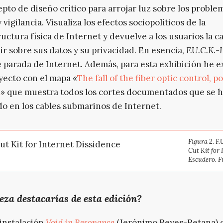
pto de diseño crítico para arrojar luz sobre los proble
 vigilancia. Visualiza los efectos sociopolíticos de la
ructura física de Internet y devuelve a los usuarios la 
ir sobre sus datos y su privacidad. En esencia,
F.U.C.K.-
 parada de Internet. Además, para esta exhibición he 
yecto con el mapa «
The fall of the fiber optic control, 
a
» que muestra todos los cortes documentados que se 
o en los cables submarinos de Internet.
Figura 2.
F.
Cut Kit for
Escudero. F
eza destacarías de esta edición?
instalación
Void in Resonance
(Jerónimo Reyes-Retana) 