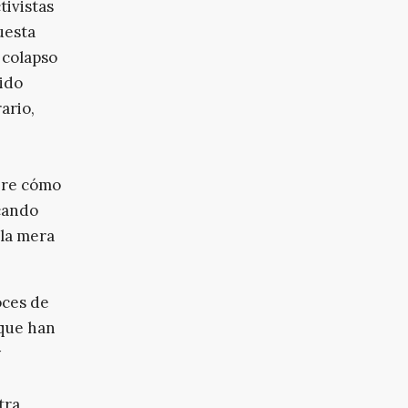
tivistas
puesta
l colapso
dido
ario,
obre cómo
cando
 la mera
oces de
 que han
y
tra