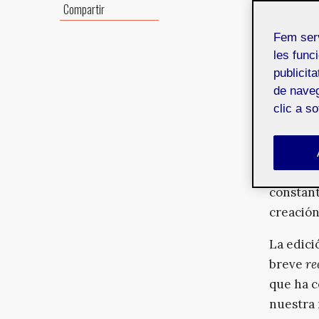
Compartir
Ars Elec
tecnolog
Fem ser
desde 19
les funci
encuentr
publicit
de naveg
exploran
clic a s
mundo di
converti
consolid
espacio 
constant
creación
La edici
breve
re
que ha c
nuestra 