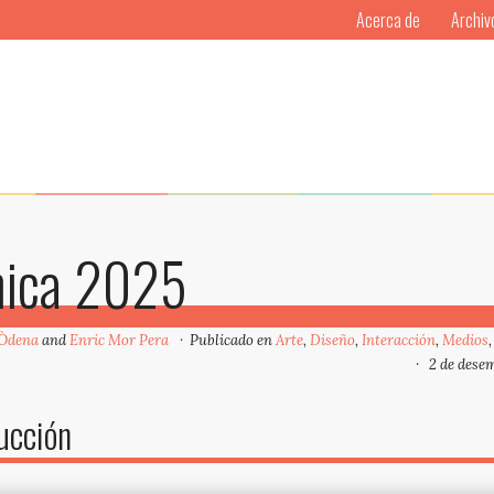
Acerca de
Archiv
onica 2025
 Òdena
and
Enric Mor Pera
Publicado en
Arte
,
Diseño
,
Interacción
,
Medios
2 de dese
ucción