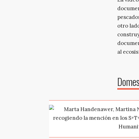
documen
pescador
otro lad
construy
document
al ecosi
Domes