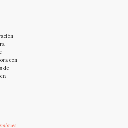
ración.
ra
e
bora con
os de
 en
mòries