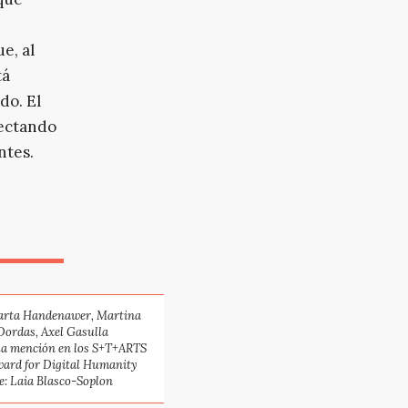
e, al
tá
do. El
fectando
ntes.
Marta Handenawer, Martina
 Dordas, Axel Gasulla
la mención en los S+T+ARTS
Award for Digital Humanity
e: Laia Blasco-Soplon