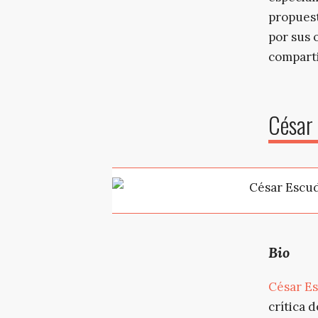
propuest
por sus 
compart
César
Bio
César E
crítica d