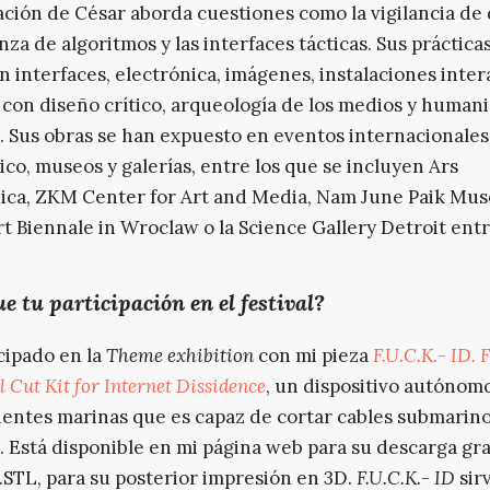
ación de César aborda cuestiones como la vigilancia de d
za de algoritmos y las interfaces tácticas. Sus práctica
 interfaces, electrónica, imágenes, instalaciones inter
 con diseño crítico, arqueología de los medios y human
s. Sus obras se han expuesto en eventos internacionales
ico, museos y galerías, entre los que se incluyen Ars
ica, ZKM Center for Art and Media, Nam June Paik Mu
t Biennale in Wroclaw o la Science Gallery Detroit entr
e tu participación en el festival?
cipado en la
Theme exhibition
con mi pieza
F.U.C.K.- ID. 
 Cut Kit for Internet Dissidence
, un dispositivo autónom
ientes marinas que es capaz de cortar cables submarin
. Está disponible en mi página web para su descarga gra
.STL, para su posterior impresión en 3D.
F.U.C.K.- ID
sir