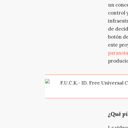
un conce
control y
infraest
de decid
botón de
este pro
paranoi
producid
¿Qué pi
La video