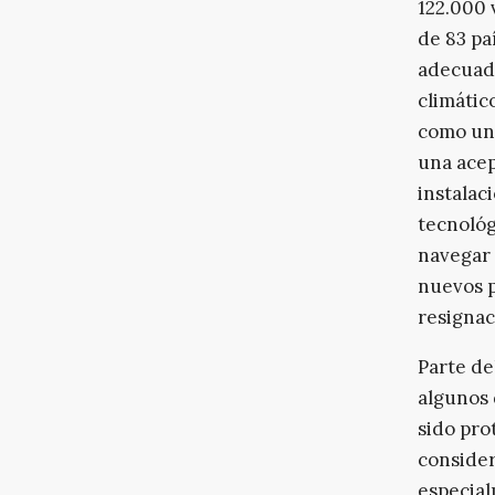
122.000 v
de 83 paí
adecuada 
climátic
como una
una acep
instalac
tecnológ
navegar 
nuevos p
resignac
Parte de
algunos 
sido pro
consider
especial