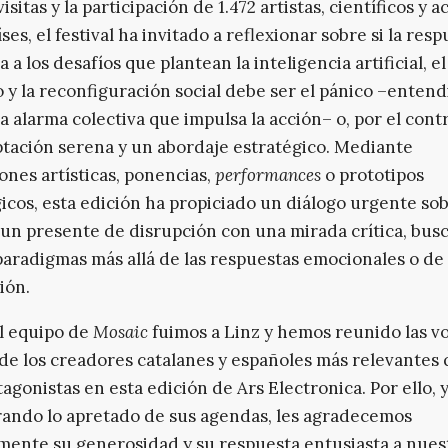
isitas y la participación de 1.472 artistas, científicos y ac
ses, el festival ha invitado a reflexionar sobre si la res
a los desafíos que plantean la inteligencia artificial, e
o y la reconfiguración social debe ser el pánico –enten
 alarma colectiva que impulsa la acción– o, por el contr
tación serena y un abordaje estratégico. Mediante
iones artísticas, ponencias,
performances
o prototipos
icos, esta edición ha propiciado un diálogo urgente s
un presente de disrupción con una mirada crítica, bus
aradigmas más allá de las respuestas emocionales o de
ión.
l equipo de
Mosaic
fuimos a Linz y hemos reunido las v
de los creadores catalanes y españoles más relevantes
tagonistas en esta edición de Ars Electronica. Por ello, 
ando lo apretado de sus agendas, les agradecemos
mente su generosidad y su respuesta entusiasta a nues