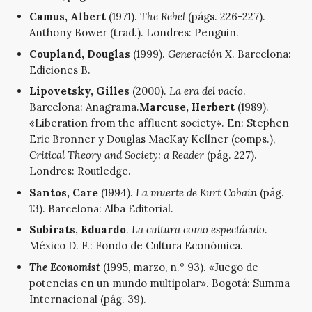
Camus, Albert
(1971).
The Rebel
(págs. 226-227).
Anthony Bower (trad.). Londres: Penguin.
Coupland, Douglas
(1999).
Generación X
. Barcelona:
Ediciones B.
Lipovetsky, Gilles
(2000).
La era del vacío
.
Barcelona: Anagrama.
Marcuse, Herbert
(1989).
«Liberation from the affluent society». En: Stephen
Eric Bronner y Douglas MacKay Kellner (comps.),
Critical Theory and Society: a Reader
(pág. 227).
Londres: Routledge.
Santos, Care
(1994).
La muerte de Kurt Cobain
(pág.
13). Barcelona: Alba Editorial.
Subirats, Eduardo
.
La cultura como espectáculo
.
México D. F.: Fondo de Cultura Económica.
The Economist
(1995, marzo, n.º 93). «Juego de
potencias en un mundo multipolar». Bogotá: Summa
Internacional (pág. 39).