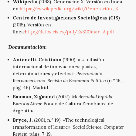
Wikipedia
(2018). Generación X. Versión en línea
en:
https://es.wikipedia.org/wiki/Generación_X
Centro de Investigaciones Sociológicas (CIS)
(2015). Versión en
línea:
http://datos.cis.es/pdf/Es3101mar_A.pdf
Documentación:
Antonelli, Cristiano
(1990). «La difusión
internacional de innovaciones: pautas,
determinaciones y efectos».
Pensamiento
Iberoamericano. Revista de Economía Política
(n.º 16,
pág. 46). Madrid.
Bauman, Zigmund
(2002).
Modernidad líquida
.
Buenos Aires: Fondo de Cultura Económica de
Argentina.
Bryce, J.
(2001, n.º 19). «The technological
transformation of leisure».
Social Science.
Computer
Review
, págs. 7-19.