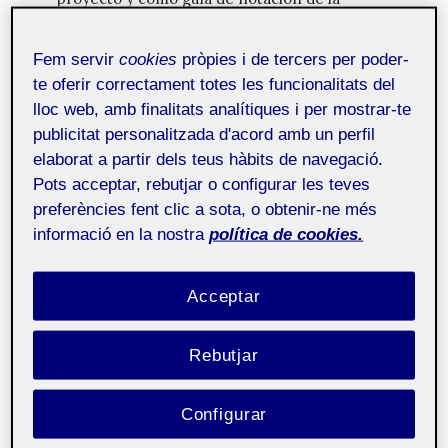
documentación que se incluye en el proyecto.
Fem servir
cookies
pròpies i de tercers per poder-
Microsoft Excel
Hoja de cálculo, utilizada para el diseño de tablas.
te oferir correctament totes les funcionalitats del
lloc web, amb finalitats analítiques i per mostrar-te
ATubeCatcher
publicitat personalitzada d'acord amb un perfil
Programa que permite almacenar en local los
elaborat a partir dels teus hàbits de navegació.
vídeos de YouTube. A medida que avance el
Pots acceptar, rebutjar o configurar les teves
proyecto, se requerirá la descarga de los
preferències fent clic a sota, o obtenir-ne més
elementos multimedia que contiene la plataforma
informació en la nostra
política de cookies.
de vídeo para su posterior incorporación a este.
Suite Adobe
Acceptar
Adobe InDesign:
base del proyecto, programa
encargado de la construcción y maquetación del
Rebutjar
conjunto de la obra.
Adobe Photoshop:
editor de imágenes,
Configurar
encargado de la edición de las fotografías para