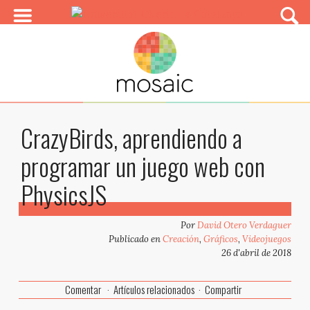
CrazyBirds, aprendiendo a
programar un juego web con
PhysicsJS
Por
David Otero Verdaguer
Publicado en
Creación
,
Gráficos
,
Videojuegos
26 d'abril de 2018
Comentar
Artículos relacionados
Compartir