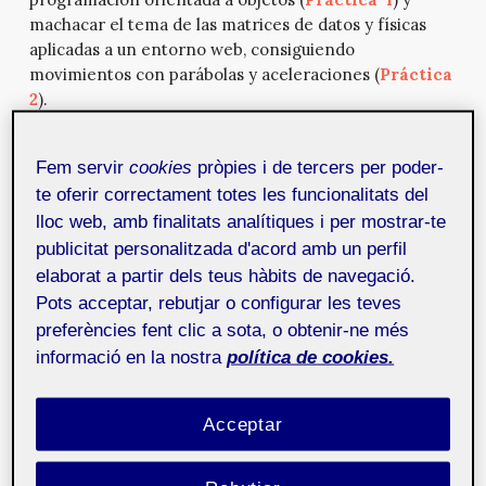
machacar el tema de las matrices de datos y físicas
aplicadas a un entorno web, consiguiendo
movimientos con parábolas y aceleraciones (
Práctica
2
).
Otra cosa que me llamaba la atención era cómo
animar elementos gráficos en respuesta a eventos,
Fem servir
cookies
pròpies i de tercers per poder-
más allá de un simple cambio de estado al pulsar una
te oferir correctament totes les funcionalitats del
tecla.
lloc web, amb finalitats analítiques i per mostrar-te
publicitat personalitzada d'acord amb un perfil
¡Ah sí, y… divertirme!
elaborat a partir dels teus hàbits de navegació.
Pots acceptar, rebutjar o configurar les teves
PhysicsJS
preferències fent clic a sota, o obtenir-ne més
Las directrices de la segunda práctica en la asignatura
informació en la nostra
política de cookies.
sólo establecían el uso de la librería
PhysicsJS
de
Jasper Palfree
. Esta librería de javascript facilita el
Acceptar
uso de colisiones, gravedad y comportamiento de
elementos en un entorno: fricciones, aceleraciones,
etc.