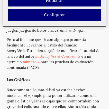
Rebutjar
Para entender la librería y hacerse con sus elementos
se nos propuso modificar algunos de los ejemplos que
Configurar
el propio autor expone en su web como tutorial de la
librería. Todos los ejemplos que trabajé me inspiraban
juegos: juegos de bolos, naves, un
FruitNinja
…
Pero al final me quedé con algo que prometía
fácilmente llevarnos al estilo del famoso
AngryBirds
.
Esta idea surgió de modificar el tutorial de
la web del autor
Basket of Verlet Constraints
en mi
ejercicio
número 4
para las pruebas de evaluación
continuada (PACS).
Los Gráficos
Sinceramente, lo más difícil ya estaba hecho:
modificar el ejemplo para poder utilizarlo como una
goma elástica y lanzar cajas que se comportaban con
gravedad colisionando entre ellas. Ahora sólo tenía