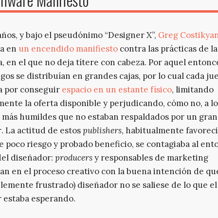
años, y bajo el pseudónimo “Designer X”,
Greg Costikya
ba en
un encendido manifiesto
contra las prácticas de la
a, en el que no deja títere con cabeza. Por aquel entonc
gos se distribuían en grandes cajas, por lo cual cada ju
a por conseguir
espacio en un estante físico
, limitando
nte la oferta disponible y perjudicando, cómo no, a lo
 más humildes que no estaban respaldados por un gran
r
. La actitud de estos
publishers
, habitualmente favorec
de poco riesgo y probado beneficio, se contagiaba al ent
del diseñador:
producers
y responsables de marketing
ían en el proceso creativo con la buena intención de qu
blemente frustrado) diseñador no se saliese de lo que el
r
estaba esperando.