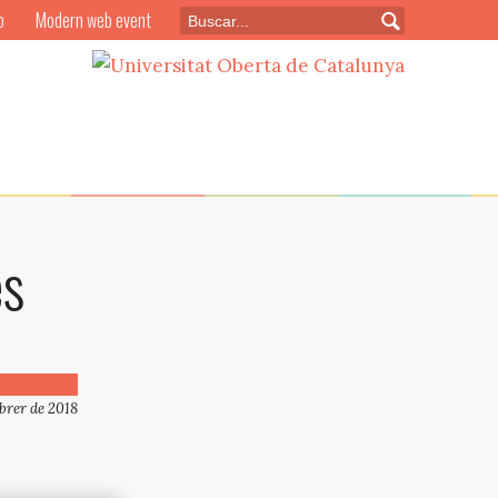
o
Modern web event
és
ebrer de 2018