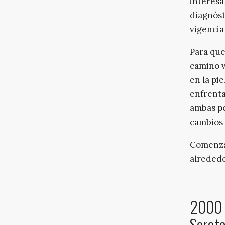
interesa
diagnóst
vigencia
Para que
camino v
en la pi
enfrenta
ambas pe
cambios 
Comenzam
alrededo
2000 
Scrat