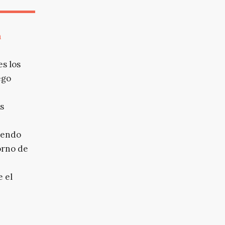
n
es los
ego
s
iendo
orno de
e el