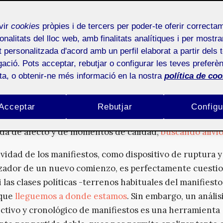
ividad industrial se ve doblegada ante las imperturbabl
nes de beneficios.
vir
cookies
pròpies i de tercers per poder-te oferir correcta
onalitats del lloc web, amb finalitats analítiques i per mostra
te, siempre existen voces valientes que alzan una band
at personalitzada d'acord amb un perfil elaborat a partir dels 
an que es necesario un cambio, una ruptura, un nuevo 
ació. Pots acceptar, rebutjar o configurar les teves preferèn
 una industria del entretenimiento no sólo sobreviva s
ota, o obtenir-ne més informació en la nostra
política de coo
son las previsiones de beneficios las que deben, a su vez
se ante la continua mutación de los gustos y necesida
Acceptar
Rebutjar
Configu
edad cada vez más acelerada, aturdida, estresada,
rizo
da de afecto y de momentos de calidad;
buscando alivi
ividad de los manifiestos, como dispositivo de ruptura y
ador de un nuevo comienzo, es perfectamente cuestion
i las clases políticas -terrenos habituales del manifiest
 que
lleguemos a donde estamos
. Sin embargo, un anális
ctivo y cronológico de manifiestos es una herramienta