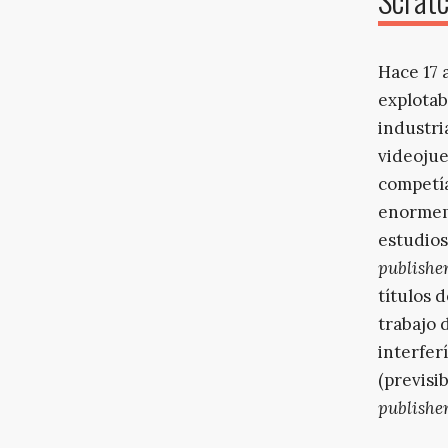
Hace 17 
explota
industri
videojue
competí
enormeme
estudios
publishe
títulos 
trabajo 
interfer
(previsi
publishe