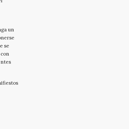
l
nga un
ponerse
ue se
 con
entes
ifiestos