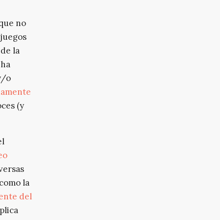
 que no
 juegos
 de la
 ha
y/o
damente
oces (y
el
eo
versas
 como la
ente del
plica