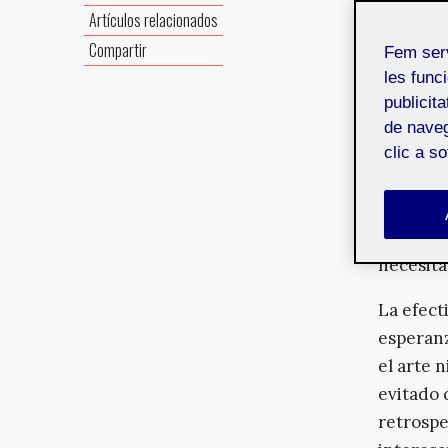
Artículos relacionados
La creat
Compartir
previsio
Fem ser
les funci
Por suer
publicit
y anunci
de naveg
Para que
clic a s
crezca, 
doblegar
una soci
necesita
La efect
esperanz
el arte n
evitado
retrospe