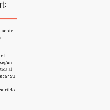
rt:
almente
a
 el
seguir
tica al
sica? Su
 surtido