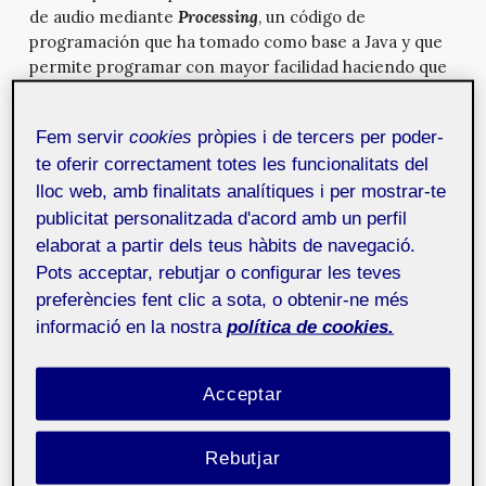
de audio mediante
Processing
, un código de
programación que ha tomado como base a Java y que
permite programar con mayor facilidad haciendo que
nuestra mayor preocupación sea el diseño.
La práctica se basa en tres actividades en las que se
Fem servir
cookies
pròpies i de tercers per poder-
tiene que realizar un programa por actividad, creado
te oferir correctament totes les funcionalitats del
mediante
Processing
. A parte de resolver la forma de
lloc web, amb finalitats analítiques i per mostrar-te
como programar y realizar el código, se tenía que
publicitat personalitzada d'acord amb un perfil
investigar y explicar los efectos producidos por los
elaborat a partir dels teus hàbits de navegació.
programas. Así que para resolver las actividades,
Pots acceptar, rebutjar o configurar les teves
previamente se debe tener unos conocimientos
preferències fent clic a sota, o obtenir-ne més
mínimos de audio como de Processing. Así que antes
informació en la nostra
política de cookies.
de embarcarme en su desarrollo, realicé unos pasos
previos.
Acceptar
Investigar y compresión del temario:
Igual que cuando se construye una casa, no se empieza
Rebutjar
por el tejado sino por los cimientos, empecé por