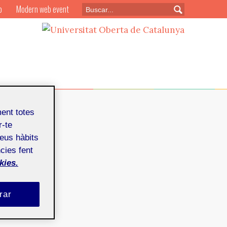
o
Modern web event
ment totes
r-te
teus hàbits
cies fent
maig de 2013
kies.
rar