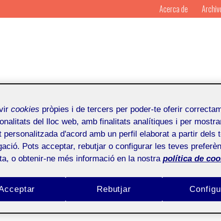
Acerca de
Archiv
vir
cookies
pròpies i de tercers per poder-te oferir correcta
enoika
onalitats del lloc web, amb finalitats analítiques i per mostra
at personalitzada d'acord amb un perfil elaborat a partir dels 
ació. Pots acceptar, rebutjar o configurar les teves preferèn
Por
Mosaic
Publicado en
16 de 
ota, o obtenir-ne més informació en la nostra
política de coo
l 31 de mayo de 2013
Acceptar
Rebutjar
Configu
na