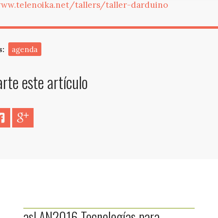
ww.telenoika.net/tallers/taller-darduino
s:
agenda
te este artículo
er
Facebook
Google+
asLAN2016 Tecnologías para