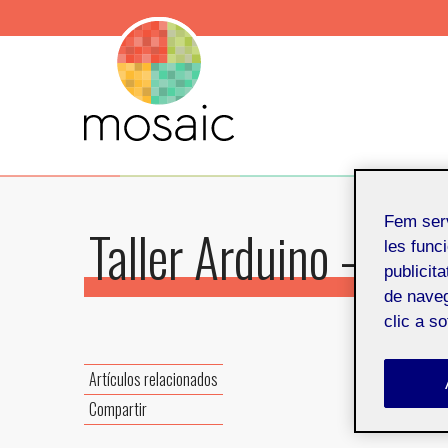
Fem ser
Taller Arduino – Tel
les funci
publicit
de naveg
clic a s
Del 27 a
Artículos relacionados
Compartir
Barcelo