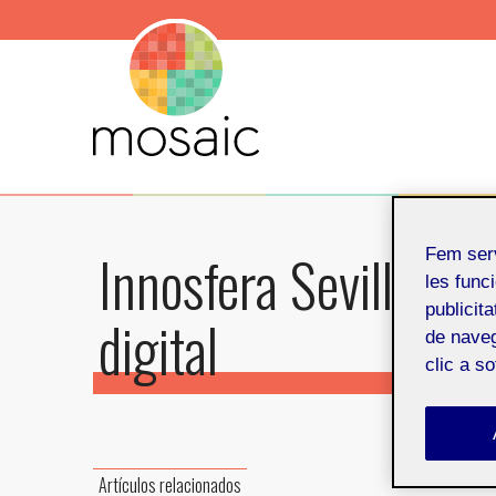
Innosfera Sevilla. In
Fem ser
les funci
publicit
digital
de naveg
clic a s
4 de dic
Artículos relacionados