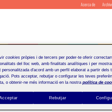
Acerca de
Archiv
novación en arte y cultura
vir
cookies
pròpies i de tercers per poder-te oferir correcta
onalitats del lloc web, amb finalitats analítiques i per mostra
at personalitzada d'acord amb un perfil elaborat a partir dels 
ació. Pots acceptar, rebutjar o configurar les teves preferèn
ota, o obtenir-ne més informació en la nostra
política de coo
Por
Mosaic
Publicado en
30 de nove
Acceptar
Rebutjar
Configu
iembre de 2012