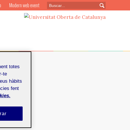
o
Modern web event
ment totes
r-te
teus hàbits
cies fent
kies.
mbre de 2012
rar