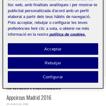
http://events.linuxfoundation.org/events/linuxcon-
lloc web, amb finalitats analítiques i per mostrar-te
europe
publicitat personalitzada d'acord amb un perfil
elaborat a partir dels teus hàbits de navegació.
Pots acceptar, rebutjar o configurar les teves
preferències fent clic a sota, o obtenir-ne més
Etiquetas:
agenda
informació en la nostra
política de cookies.
Comparte este artículo
Acceptar
Rebutjar
Configurar
Artículos relacionados
Appcircus Madrid 2016
26 d'abril de 2016