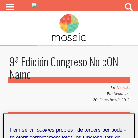
9ª Edición Congreso No cON
Name
Por
Mosaic
Publicado en
30 d'octubre de 2012
Artículos relacionados
Compartir
Fem servir
cookies
pròpies i de tercers per poder-
2 y 3 de noviembre de 2012
te oferir correctament totes les funcionalitats del