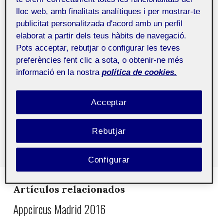
CosmoCaixa, Barcelona
lloc web, amb finalitats analítiques i per mostrar-te
publicitat personalitzada d'acord amb un perfil
http://noconname.org/
elaborat a partir dels teus hàbits de navegació.
Pots acceptar, rebutjar o configurar les teves
preferències fent clic a sota, o obtenir-ne més
Etiquetas:
agenda
informació en la nostra
política de cookies.
Comparte este artículo
Acceptar
Rebutjar
Configurar
Artículos relacionados
Appcircus Madrid 2016