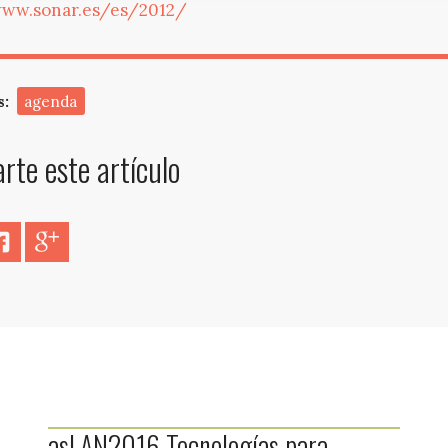
www.sonar.es/es/2012/
s:
agenda
te este artículo
er
Facebook
Google+
asLAN2016 Tecnologías para