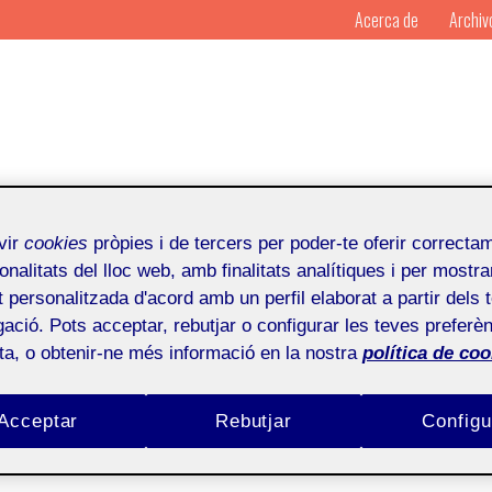
Acerca de
Archiv
vir
cookies
pròpies i de tercers per poder-te oferir correcta
onalitats del lloc web, amb finalitats analítiques i per mostra
at personalitzada d'acord amb un perfil elaborat a partir dels 
ació. Pots acceptar, rebutjar o configurar les teves preferèn
Por
Mosaic
Publicado en
29 de f
ota, o obtenir-ne més informació en la nostra
política de coo
 16 de junio de 2012
Acceptar
Rebutjar
Configu
a, España