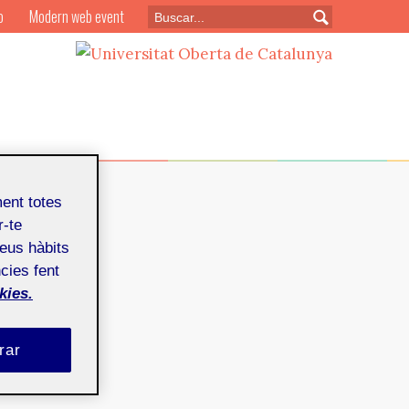
o
Modern web event
ment totes
r-te
teus hàbits
cies fent
ebrer de 2012
kies.
rar