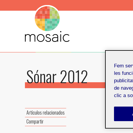
Fem ser
Sónar 2012
les funci
publicit
de naveg
clic a s
Del 14 al
Artículos relacionados
Compartir
Barcelon