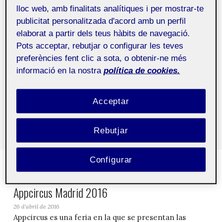
lloc web, amb finalitats analítiques i per mostrar-te
http://2012.dconstruct.org/
publicitat personalitzada d'acord amb un perfil
elaborat a partir dels teus hàbits de navegació.
Pots acceptar, rebutjar o configurar les teves
Etiquetas:
agenda
preferències fent clic a sota, o obtenir-ne més
informació en la nostra
política de cookies.
Comparte este artículo
Acceptar
Rebutjar
Configurar
Artículos relacionados
Appcircus Madrid 2016
26 d'abril de 2016
Appcircus es una feria en la que se presentan las