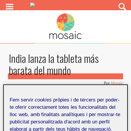
India lanza la tableta más
barata del mundo
Por
Mosaic
Publicado en
7 d'octubre de 2011
Fem servir
cookies
pròpies i de tercers per poder-
te oferir correctament totes les funcionalitats del
Artículos relacionados
Compartir
lloc web, amb finalitats analítiques i per mostrar-te
publicitat personalitzada d'acord amb un perfil
El aparato, que funciona con Android 2.2, y el sistema
elaborat a partir dels teus hàbits de navegació.