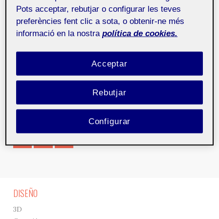
operativo de Google, costará 26 euros para
Pots acceptar, rebutjar o configurar les teves
estudiantes y 44 para el público general.
preferències fent clic a sota, o obtenir-ne més
Leer más
informació en la nostra
política de cookies.
en
http://www.elpais.com/articulo/tecnologia/India/
lanza/tableta/barata/mundo/elpeputec/20111005elpe
Acceptar
putec_3/Tes
Rebutjar
Comparte este artículo
Configurar
DISEÑO
3D