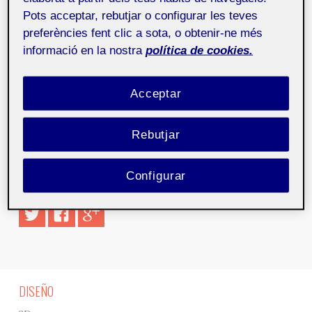
cuando termine este año Google Chrome habrá
Pots acceptar, rebutjar o configurar les teves
desplazado a Firefox en porcentaje de uso, situándose
preferències fent clic a sota, o obtenir-ne més
por detrás de Microsoft Internet Explorer.
informació en la nostra
política de cookies.
Leer más
en
http://ecodiario.eleconomista.es/blogs/el-mundo-
Acceptar
en-bits/2011/09/30/chrome-superara-en-usuarios-a-
firefox-antes-de-final-de-ano/
Rebutjar
Comparte este artículo
Configurar
DISEÑO