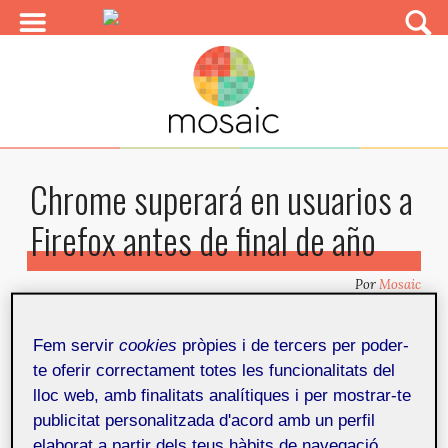
Chrome superará en usuarios a
Firefox antes de final de año
Por
Mosaic
Publicado en
5 d'octubre de 2011
Fem servir
cookies
pròpies i de tercers per poder-
te oferir correctament totes les funcionalitats del
Artículos relacionados
Compartir
lloc web, amb finalitats analítiques i per mostrar-te
publicitat personalitzada d'acord amb un perfil
La firma StatCounter pronostica que, al ritmo actual,
elaborat a partir dels teus hàbits de navegació.