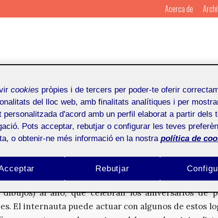
Acerca de
Archi
vir
cookies
pròpies i de tercers per poder-te oferir correcta
onalitats del lloc web, amb finalitats analítiques i per mostra
ogle
at personalitzada d'acord amb un perfil elaborat a partir dels 
ació. Pots acceptar, rebutjar o configurar les teves preferèn
ota, o obtenir-ne més informació en la nostra
política de coo
Por
Mosaic
Publicado en
3 d'oc
Acceptar
Rebutjar
Configu
ustradores de la empresa diseñan unos 280 ‘doodles’ (g
 dibujos) al año, que celebran los aniversarios de 
es. El internauta puede actuar con algunos de estos lo