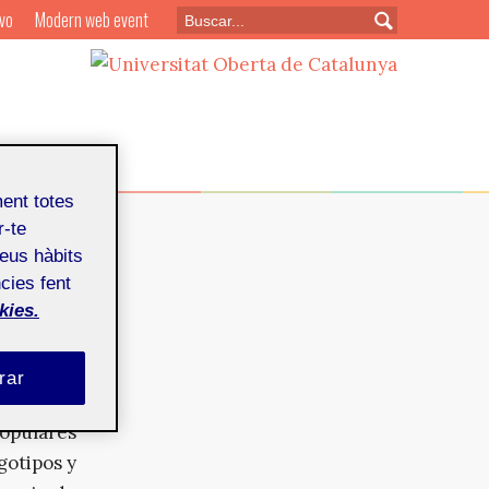
vo
Modern web event
ment totes
r-te
teus hàbits
cies fent
kies.
tubre de 2011
rar
arabatos,
populares
gotipos y