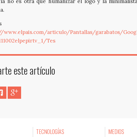
ofía no es otra que humanizar el logo y la minimalist
a.
s
//www.elpais.com/articulo/Pantallas/garabatos/Goog
111002elpepirtv_1/Tes
te este artículo
er
Facebook
Google+
TECNOLOGÍAS
MEDIOS