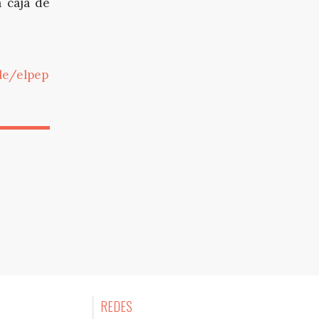
a caja de
le/elpep
REDES