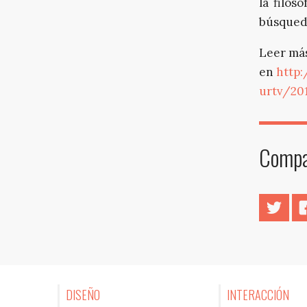
la filos
búsqued
Leer má
en
http:
urtv/20
Compar
Twitt
DISEÑO
INTERACCIÓN