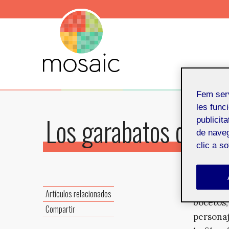
Fem ser
les funci
Los garabatos de Go
publicit
de naveg
clic a s
Cinco il
Artículos relacionados
bocetos,
Compartir
personaj