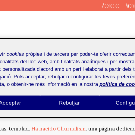
Acerca de
Archi
vir
cookies
pròpies i de tercers per poder-te oferir correcta
onalitats del lloc web, amb finalitats analítiques i per mostra
cabar con el periodismo
at personalitzada d'acord amb un perfil elaborat a partir dels 
ació. Pots acceptar, rebutjar o configurar les teves preferèn
ota, o obtenir-ne més informació en la nostra
política de coo
Acceptar
Rebutjar
Configu
Por
Mosaic
Publicado en
23 de 
tas, temblad.
Ha nacido Churnalism
, una página dedica