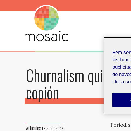
Fem ser
les funci
Churnalism quiere a
publicit
de naveg
clic a s
copión
Periodis
Artículos relacionados