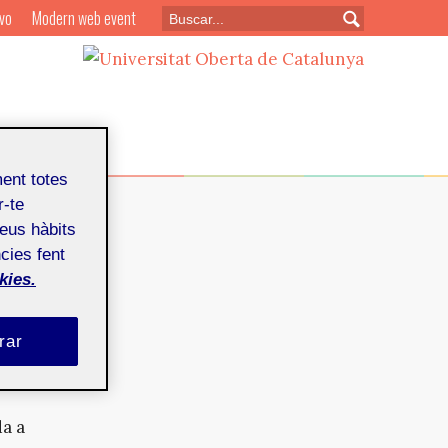
vo
Modern web event
ment totes
r-te
teus hàbits
cies fent
kies.
rar
març de 2011
da a