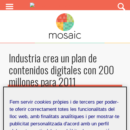
Industria crea un plan de
contenidos digitales con 200
millones para 2011
Por
Mosaic
Publicado en
Fem servir
cookies
pròpies i de tercers per poder-
16 de novembre de 2010
te oferir correctament totes les funcionalitats del
lloc web, amb finalitats analítiques i per mostrar-te
Artículos relacionados
Compartir
publicitat personalitzada d'acord amb un perfil