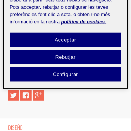
Pots acceptar, rebutjar o configurar les teves
La revolución 2.0 continua en marcha, y más aún en el
mercado laboral. Cada día, surgen nuevas ofertas de
preferències fent clic a sota, o obtenir-ne més
trabajo relacionadas con las redes sociales que las
informació en la nostra
política de cookies.
empresas necesitan cubrir. Sin embargo, todavía
existe una escasa oferta de profesionales
Acceptar
especializados en este ámbito.
Ver notícia en Equipos&Talento
Rebutjar
Configurar
Comparte este artículo
DISEÑO