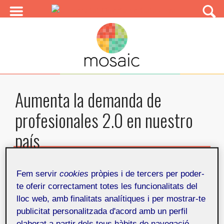
Aumenta la demanda de
profesionales 2.0 en nuestro
país
Por
Mosaic
Publicado en
Fem servir
cookies
pròpies i de tercers per poder-
17 de juny de 2010
te oferir correctament totes les funcionalitats del
lloc web, amb finalitats analítiques i per mostrar-te
Artículos relacionados
Compartir
publicitat personalitzada d'acord amb un perfil
elaborat a partir dels teus hàbits de navegació.