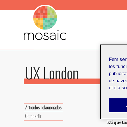
Fem ser
UX London
les funci
publicit
de naveg
clic a s
Artículos relacionados
Compartir
Etiqueta