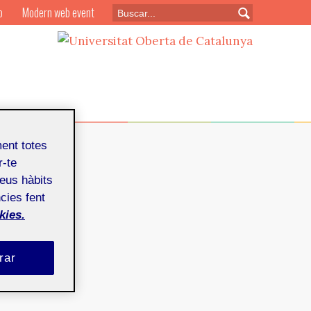
o
Modern web event
ment totes
r-te
teus hàbits
cies fent
mbre de 2009
kies.
rar