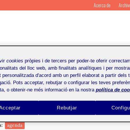
Acerca de
Archiv
vir
cookies
pròpies i de tercers per poder-te oferir correcta
onalitats del lloc web, amb finalitats analítiques i per mostra
at personalitzada d'acord amb un perfil elaborat a partir dels 
ació. Pots acceptar, rebutjar o configurar les teves preferèn
Por
Mosaic
Publicado en
9 de dese
ota, o obtenir-ne més informació en la nostra
política de coo
Acceptar
Rebutjar
Configu
s:
agenda