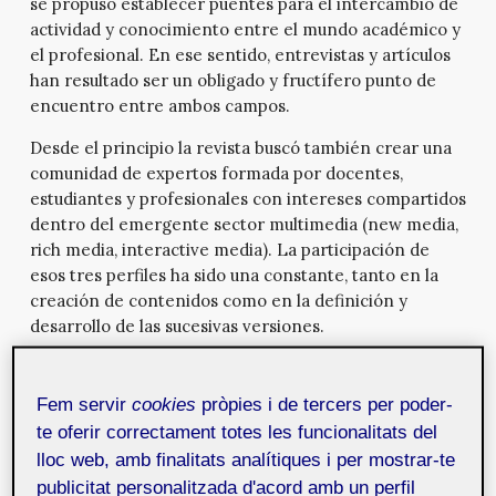
se propuso establecer puentes para el intercambio de
actividad y conocimiento entre el mundo académico y
el profesional. En ese sentido, entrevistas y artículos
han resultado ser un obligado y fructífero punto de
encuentro entre ambos campos.
Desde el principio la revista buscó también crear una
comunidad de expertos formada por docentes,
estudiantes y profesionales con intereses compartidos
dentro del emergente sector multimedia (new media,
rich media, interactive media). La participación de
esos tres perfiles ha sido una constante, tanto en la
creación de contenidos como en la definición y
desarrollo de las sucesivas versiones.
Otra objetivo clave ha sido desarrollar contenidos
sobre el ámbito de la Multimedia para contribuir a su
Fem servir
cookies
pròpies i de tercers per poder-
divulgación y a la docencia en dicho campo.
te oferir correctament totes les funcionalitats del
Actualmente diversos contenidos de Mosaic son
lloc web, amb finalitats analítiques i per mostrar-te
utilizados con finalidades diversas en variedad de
publicitat personalitzada d'acord amb un perfil
espacios de formación: autoformación, aulas online o