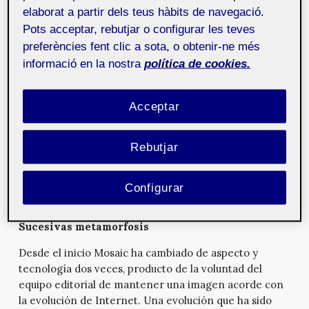
elaborat a partir dels teus hàbits de navegació.
clases presenciales.
Pots acceptar, rebutjar o configurar les teves
Por último, Mosaic ha pretendido dotar al equipo
preferències fent clic a sota, o obtenir-ne més
docente del área de Multimedia de la UOC de una
informació en la nostra
política de cookies.
herramienta de actualización profesional y formación
permanente. La publicación de artículos, la redacción
de crónicas, o la creación de tutoriales han sido un
Acceptar
medio eficaz para conseguir ese fin. La experiencia de
publicar Mosaic se ha convertido en una plataforma y
Rebutjar
acicate inmejorables para estimular la reflexión del
equipo docente y promover la creación de
documentación entorno a este ámbito de
Configurar
conocimiento.
Sucesivas metamorfosis
Desde el inicio Mosaic ha cambiado de aspecto y
tecnología dos veces, producto de la voluntad del
equipo editorial de mantener una imagen acorde con
la evolución de Internet. Una evolución que ha sido