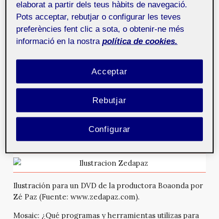
portafolio online.
elaborat a partir dels teus hàbits de navegació.
Pots acceptar, rebutjar o configurar les teves
Z.P.:
Empezó como autocrítica personal, pero también
preferències fent clic a sota, o obtenir-ne més
quería dar a conocer a los demás lo que hago. Va
informació en la nostra
política de cookies.
cambiando a medida que me dejan respirar.
Mosaic:
¿Cuáles son los rasgos esenciales que definen
Acceptar
tus trabajos?
Z.P.:
Los rasgos esenciales son la falta de apego a las
Rebutjar
técnicas: ayer en vector, hoy plastilina; y mañana
posiblemente una foto de una instalación, pero la base
de las bases es que nunca utilizo una tipografía hecha
Configurar
por otros, o por lo menos evito hacerlo.
Ilustración para un DVD de la productora Boaonda por
Zé Paz (Fuente: www.zedapaz.com).
Mosaic:
¿Qué programas y herramientas utilizas para