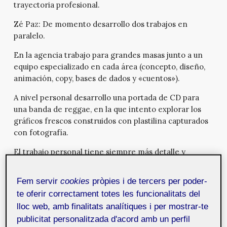
trayectoria profesional.
Zé Paz:
De momento desarrollo dos trabajos en
paralelo.
En la agencia trabajo para grandes masas junto a un
equipo especializado en cada área (concepto, diseño,
animación, copy, bases de dados y «cuentos»).
A nivel personal desarrollo una portada de CD para
una banda de reggae, en la que intento explorar los
gráficos frescos construidos con plastilina capturados
con fotografía.
El trabajo personal tiene siempre más detalle y
libertad pero tengo que luchar por mi visión. Es un
palo de dos puntas que empecé en Portugal como
Fem servir
cookies
pròpies i de tercers per poder-
freelance y lo dejé cuando vine para Barcelona a
te oferir correctament totes les funcionalitats del
trabajar en Vasava y ahora en
Doubleyou
.
lloc web, amb finalitats analítiques i per mostrar-te
Mosaic:
Háblanos un poco sobre la creación de tu
publicitat personalitzada d'acord amb un perfil