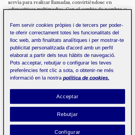
servía para realizar llamadas, convirtiéndose en
«dispositivos multimedia». Con el cambio de nombre, y
de casos de uso, llegan múltiples oportunidades de
tecnológicas y de negocio. En este documento se
Fem servir
cookies
pròpies i de tercers per poder-
explora el estado actual de implantación de los
te oferir correctament totes les funcionalitats del
dispositivos multimedia, algunos patrones de uso, y las
lloc web, amb finalitats analítiques i per mostrar-te
oportunidades y retos que presenta el mercado
publicitat personalitzada d'acord amb un perfil
asociado.
elaborat a partir dels teus hàbits de navegació.
Dispositivos móviles y multimedia [PDF]
Pots acceptar, rebutjar o configurar les teves
preferències fent clic a sota, o obtenir-ne més
Cita recomendada
: TARDÁGUILA, César. Dispositivos
informació en la nostra
política de cookies.
móviles y multimedia.
Mosaic
[en línea], julio 2006, no. 49.
ISSN: 1696-3296. DOI:
https://doi.org/10.7238/m.n49.0619
.
Acceptar
Rebutjar
Etiquetas:
distribución
móviles
Acerca del autor
Configurar