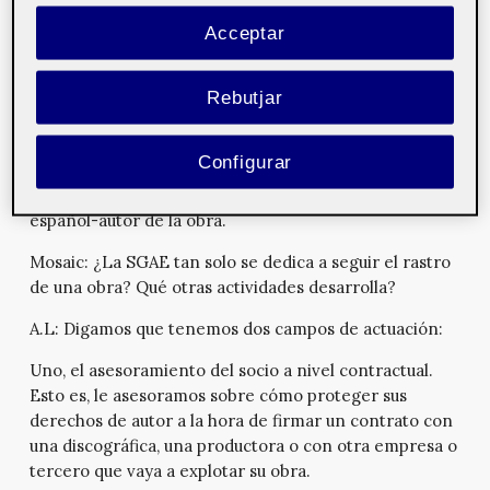
sociedades de autor repartidas por Europa y por la
Acceptar
inmensa mayoría de paises del resto del mundo. Todas
ellas están asociadas a nivel internacional y tienen
suscritos unos convenios de reciprocidad de gestión.
Rebutjar
Así por ejemplo, en el caso de una obra de un autor
español que genere derechos en Alemania, la entidad
Configurar
alemana (GEMA) interviene y envía el dinero a la
entidad española, que a su vez lo reparte al socio
español-autor de la obra.
Mosaic:
¿La SGAE tan solo se dedica a seguir el rastro
de una obra? Qué otras actividades desarrolla?
A.L:
Digamos que tenemos dos campos de actuación:
Uno, el asesoramiento del socio a nivel contractual.
Esto es, le asesoramos sobre cómo proteger sus
derechos de autor a la hora de firmar un contrato con
una discográfica, una productora o con otra empresa o
tercero que vaya a explotar su obra.