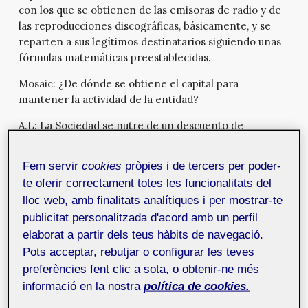
con los que se obtienen de las emisoras de radio y de
las reproducciones discográficas, básicamente, y se
reparten a sus legítimos destinatarios siguiendo unas
fórmulas matemáticas preestablecidas.
Mosaic:
¿De dónde se obtiene el capital para
mantener la actividad de la entidad?
A.L:
La Sociedad se nutre de un descuento de
administración que aplica sobre los derechos que
gestiona. Es decir que si se cobra a un usuario x euros
Fem servir
cookies
pròpies i de tercers per poder-
por derechos de autor, la entidad reparte estos x euros
te oferir correctament totes les funcionalitats del
entre los autores, menos un descuento de
lloc web, amb finalitats analítiques i per mostrar-te
administración que le sirve para sufragar, lógicamente,
publicitat personalitzada d'acord amb un perfil
toda su estructura.
elaborat a partir dels teus hàbits de navegació.
Mosaic:
¿Cómo puede gestionar la SGAE los derechos
Pots acceptar, rebutjar o configurar les teves
de autor a nivel Internacional?
preferències fent clic a sota, o obtenir-ne més
informació en la nostra
política de cookies.
A.L:
Bueno, la intervención de la SGAE implica un
sistema de gestión colectivo. Encontramos otras