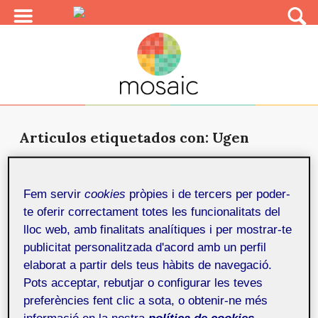
Articulos etiquetados con: Ugen
Sonido en Processing – Ampliando
Minim
4 d'octubre de 2017
Fem servir
cookies
pròpies i de tercers per poder-
Artículo que explica los módulos Ugen de Minim,
te oferir correctament totes les funcionalitats del
librería de sonido de Processing. El usuario aprendera
lloc web, amb finalitats analítiques i per mostrar-te
mediant...
publicitat personalitzada d'acord amb un perfil
elaborat a partir dels teus hàbits de navegació.
Pots acceptar, rebutjar o configurar les teves
preferències fent clic a sota, o obtenir-ne més
informació en la nostra
política de cookies.