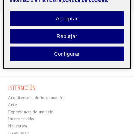
Acceptar
DISEÑO
3D
Rebutjar
Creación
Gráficos
Interfaces
Configurar
Tipografía
Visualización
INTERACCIÓN
Arquitectura de información
Arte
Experiencia de usuario
Interactividad
Narrativa
Usabilidad