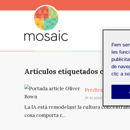
Fem ser
les funci
publicit
de naveg
Articulos etiquetados con: tra
clic a s
Predient la cultura
29 de juliol de 2025
La IA està remodelant la cultura concentrant 
cosa comporta r...