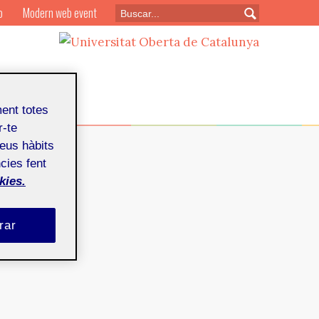
o
Modern web event
ment totes
r-te
teus hàbits
cies fent
kies.
rar