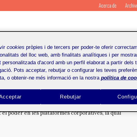
Acerca de
Archiv
vir
cookies
pròpies i de tercers per poder-te oferir correcta
onalitats del lloc web, amb finalitats analítiques i per mostra
at personalitzada d'acord amb un perfil elaborat a partir dels 
ació. Pots acceptar, rebutjar o configurar les teves preferèn
nsformació cultural
ota, o obtenir-ne més informació en la nostra
política de coo
Acceptar
Rebutjar
Configu
el poder en les plataformes corporatives, la qual