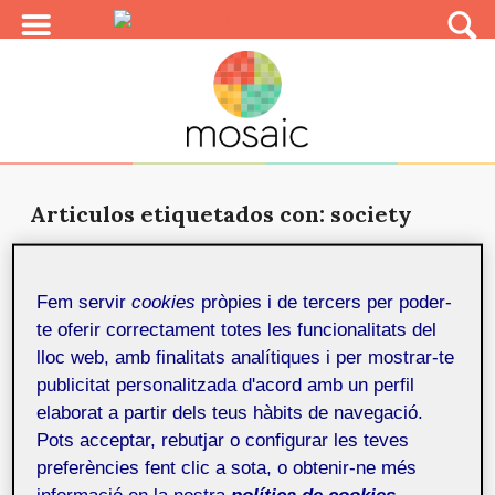
Articulos etiquetados con: society
Echoes of Ars Electronica 2025
2 de
desembre de 2025
Fem servir
cookies
pròpies i de tercers per poder-
Ars Electronica is a renowned
te oferir correctament totes les funcionalitats del
international festival that, since 1979, explores the
lloc web, amb finalitats analítiques i per mostrar-te
intersections of art, tech...
publicitat personalitzada d'acord amb un perfil
elaborat a partir dels teus hàbits de navegació.
Pots acceptar, rebutjar o configurar les teves
preferències fent clic a sota, o obtenir-ne més
informació en la nostra
política de cookies.