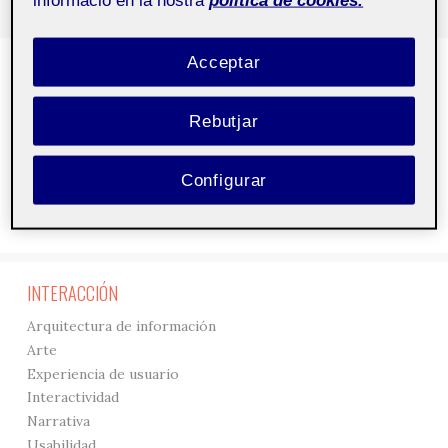
Acceptar
DISEÑO
3D
Rebutjar
Creación
Gráficos
Interfaces
Configurar
Tipografía
Visualización
INTERACCIÓN
Arquitectura de información
Arte
Experiencia de usuario
Interactividad
Narrativa
Usabilidad