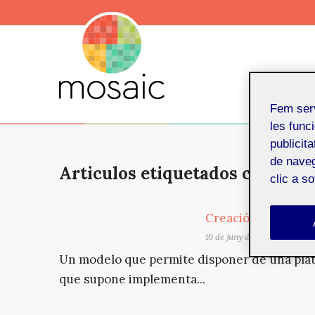
Fem ser
les funci
publicit
de naveg
Articulos etiquetados con: sis
clic a s
Creación de un LM
10 de juny de 2020
Un modelo que permite disponer de una plat
que supone implementa...