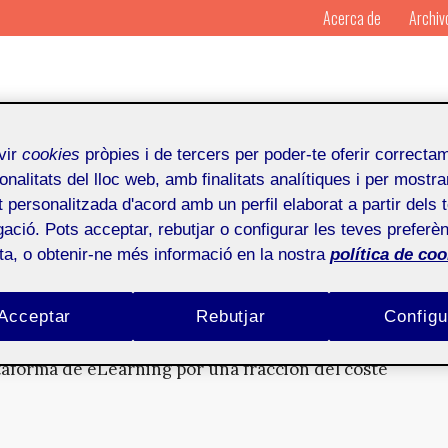
Acerca de
Archiv
vir
cookies
pròpies i de tercers per poder-te oferir correcta
onalitats del lloc web, amb finalitats analítiques i per mostra
at personalitzada d'acord amb un perfil elaborat a partir dels 
ació. Pots acceptar, rebutjar o configurar les teves preferèn
tema de gestión de aprendizaje
ota, o obtenir-ne més informació en la nostra
política de coo
S SaaS basado en Moodle
Acceptar
Rebutjar
Configu
aforma de eLearning por una fracción del coste