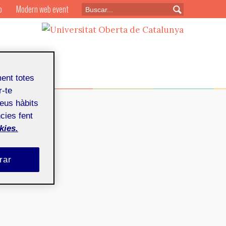
o
Modern web event
ment totes
r-te
teus hàbits
cies fent
kies.
rar