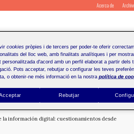
Acerca de
Archiv
vir
cookies
pròpies i de tercers per poder-te oferir correcta
onalitats del lloc web, amb finalitats analítiques i per mostra
at personalitzada d'acord amb un perfil elaborat a partir dels 
ació. Pots acceptar, rebutjar o configurar les teves preferèn
eso artístico
ota, o obtenir-ne més informació en la nostra
política de coo
la subjetividad de las máquinas y la experiencia
Acceptar
Rebutjar
Configu
 la información digital: cuestionamientos desde