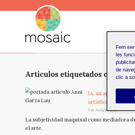
Fem ser
les funci
publicit
de naveg
Articulos etiquetados con: proc
clic a s
IA, mi amor. Sobre 
artística
5 de maig de 2025
La subjetividad maquinal como mediadora de
el arte.