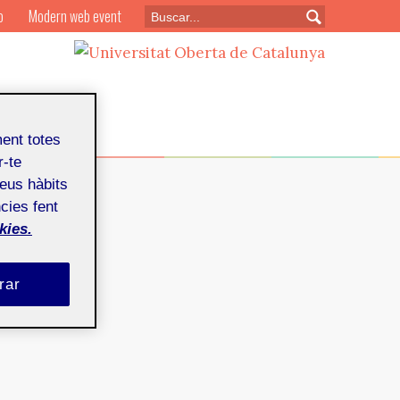
o
Modern web event
ment totes
r-te
teus hàbits
cies fent
kies.
rar