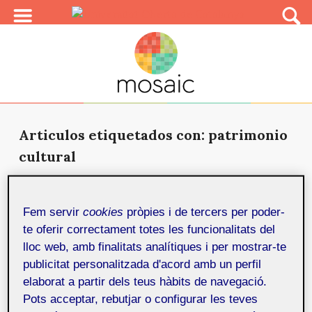
Articulos etiquetados con: patrimonio
cultural
Análisis del uso de las tecnologías
3D en el patrimonio cultural en
Fem servir
cookies
pròpies i de tercers per poder-
Europa
30 de juny de 2021
te oferir correctament totes les funcionalitats del
El trabajo pretende analizar el uso de las tecnologías
lloc web, amb finalitats analítiques i per mostrar-te
de reproducción en 3D aplicado al patrimonio
publicitat personalitzada d'acord amb un perfil
cultural,...
elaborat a partir dels teus hàbits de navegació.
Pots acceptar, rebutjar o configurar les teves
Proyecto «Rugas da História Fendas