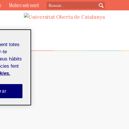
o
Modern web event
ment totes
r-te
teus hàbits
cies fent
kies.
rar