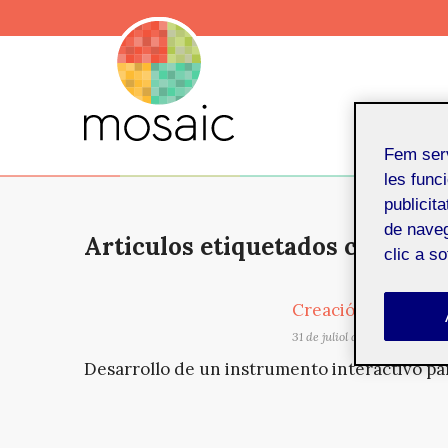
Fem ser
les funci
publicit
de naveg
Articulos etiquetados con: Kin
clic a s
Creación de un ins
31 de juliol de 2019
Desarrollo de un instrumento interactivo pa