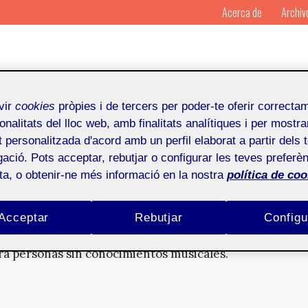
Acerca de
Archiv
vir
cookies
pròpies i de tercers per poder-te oferir correcta
onalitats del lloc web, amb finalitats analítiques i per mostra
at personalitzada d'acord amb un perfil elaborat a partir dels 
ació. Pots acceptar, rebutjar o configurar les teves preferèn
ect
ota, o obtenir-ne més informació en la nostra
política de coo
trumento musical interactivo: MIDI Hero
Acceptar
Rebutjar
Configu
ra personas sin conocimientos musicales.