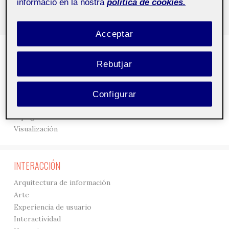
informació en la nostra
política de cookies.
Acceptar
DISEÑO
Rebutjar
3D
Creación
Gráficos
Configurar
Interfaces
Tipografía
Visualización
INTERACCIÓN
Arquitectura de información
Arte
Experiencia de usuario
Interactividad