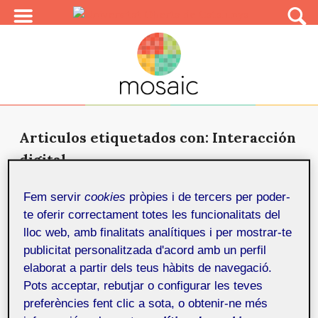
Articulos etiquetados con: Interacción
digital
Mobilitylab, 8 años de investigación
Fem servir
cookies
pròpies i de tercers per poder-
crítica e interacción digital
4 de
te oferir correctament totes les funcionalitats del
desembre de 2019
lloc web, amb finalitats analítiques i per mostrar-te
Mobilitylab es una plataforma creada por Efraín Foglia
publicitat personalitzada d'acord amb un perfil
y Jordi Sala en 2011 enfocada a la interacción digital...
elaborat a partir dels teus hàbits de navegació.
Pots acceptar, rebutjar o configurar les teves
preferències fent clic a sota, o obtenir-ne més