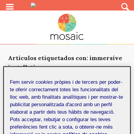
Articulos etiquetados con: immersive
installation
Please touch
Fem servir
cookies
pròpies i de tercers per poder-
10 d'abril de 2025
This article examines Raquel Kogan’s
te oferir correctament totes les funcionalitats del
interactive installations, focusing on
lloc web, amb finalitats analítiques i per mostrar-te
the intricate relationships...
publicitat personalitzada d'acord amb un perfil
elaborat a partir dels teus hàbits de navegació.
Pots acceptar, rebutjar o configurar les teves
preferències fent clic a sota, o obtenir-ne més