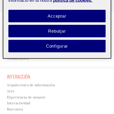
informació en la nostra
política de cookies.
Acceptar
DISEÑO
3D
Rebutjar
Creación
Gráficos
Configurar
Interfaces
Tipografía
Visualización
INTERACCIÓN
Arquitectura de información
Arte
Experiencia de usuario
Interactividad
Narrativa