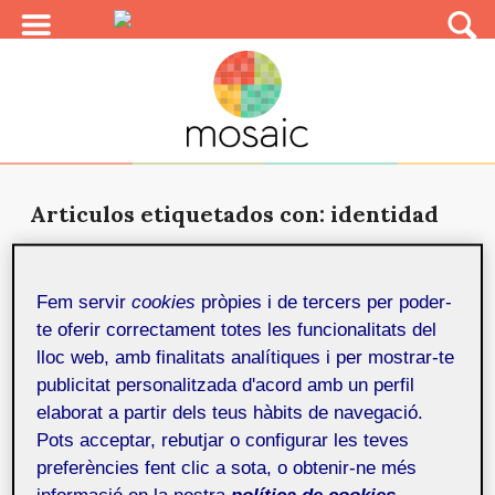
Articulos etiquetados con: identidad
Materialidades del cuerpo
online
21
de març de 2023
Fem servir
cookies
pròpies i de tercers per poder-
Mediante este texto se comparten algunas de las
te oferir correctament totes les funcionalitats del
reflexiones derivadas del proyecto artístico Cuerpo
lloc web, amb finalitats analítiques i per mostrar-te
Transcepto...
publicitat personalitzada d'acord amb un perfil
elaborat a partir dels teus hàbits de navegació.
Pots acceptar, rebutjar o configurar les teves
preferències fent clic a sota, o obtenir-ne més
informació en la nostra
política de cookies.