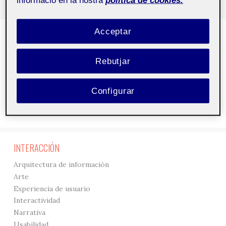
Acceptar
DISEÑO
3D
Rebutjar
Creación
Gráficos
Interfaces
Configurar
Tipografía
Visualización
INTERACCIÓN
Arquitectura de información
Arte
Experiencia de usuario
Interactividad
Narrativa
Usabilidad