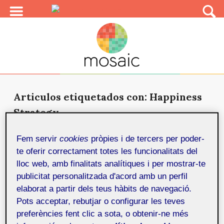
Articulos etiquetados con: Happiness
Strategy
Webcat: architecting happiness
25 de
Fem servir
cookies
pròpies i de tercers per poder-
novembre de 2015
te oferir correctament totes les funcionalitats del
El WebCat es el punto de encuentro entre
lloc web, amb finalitats analítiques i per mostrar-te
profesionales del sector web (desarrolladores,
publicitat personalitzada d'acord amb un perfil
diseñadores, emprended...
elaborat a partir dels teus hàbits de navegació.
Pots acceptar, rebutjar o configurar les teves
preferències fent clic a sota, o obtenir-ne més