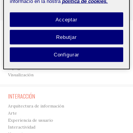
informació en la nostra
política de cookies.
Acceptar
DISEÑO
Rebutjar
3D
Creación
Gráficos
Configurar
Interfaces
Tipografía
Visualización
INTERACCIÓN
Arquitectura de información
Arte
Experiencia de usuario
Interactividad