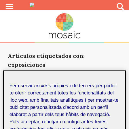
Articulos etiquetados con:
exposiciones
Experiencia inmersiva en Ideal
Barcelona
Fem servir
cookies
pròpies i de tercers per poder-
15 de juny de 2020
Resumen sobre “Monet, la experiencia inmersiva”, una
te oferir correctament totes les funcionalitats del
propuesta que se puede visitar en Ideal Barcelona.
lloc web, amb finalitats analítiques i per mostrar-te
publicitat personalitzada d'acord amb un perfil
elaborat a partir dels teus hàbits de navegació.
La exposición fotográfica ‘Mirades’ del Grado de
Pots acceptar, rebutjar o configurar les teves
Multimedia se expone en diversas salas de Cataluña
15
preferències fent clic a sota, o obtenir-ne més