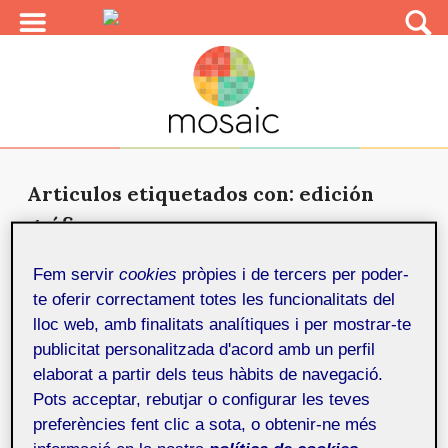
Articulos etiquetados con: edición
gráfica
Tutorial de aprendizaje de Flash CS5
Fem servir
cookies
pròpies i de tercers per poder-
17 de març de 2011
En esta guía comenzaremos conociendo las
te oferir correctament totes les funcionalitats del
herramientas de edición gráfica, para después
lloc web, amb finalitats analítiques i per mostrar-te
adentrarnos en las dife...
publicitat personalitzada d'acord amb un perfil
elaborat a partir dels teus hàbits de navegació.
Pots acceptar, rebutjar o configurar les teves
preferències fent clic a sota, o obtenir-ne més