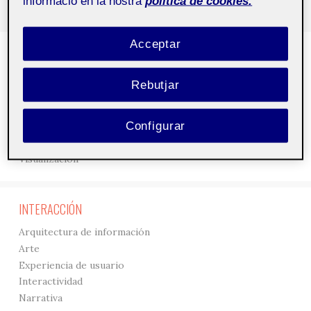
informació en la nostra
política de cookies.
Acceptar
DISEÑO
3D
Rebutjar
Creación
Gráficos
Configurar
Interfaces
Tipografía
Visualización
INTERACCIÓN
Arquitectura de información
Arte
Experiencia de usuario
Interactividad
Narrativa