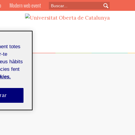
o
Modern web event
ment totes
r-te
teus hàbits
cies fent
kies.
rar