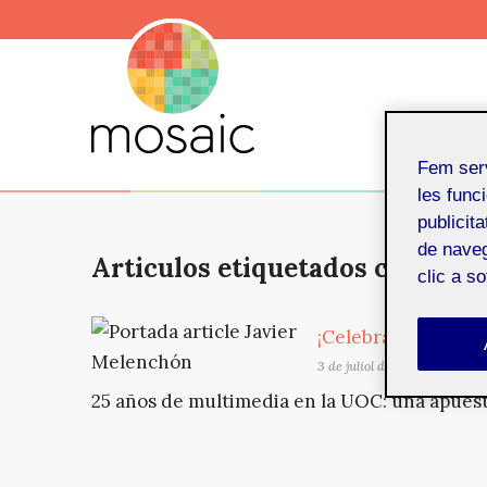
Fem ser
les funci
publicit
de naveg
Articulos etiquetados con: crea
clic a s
¡Celebramos los 25
3 de juliol de 2025
25 años de multimedia en la UOC: una apuesta