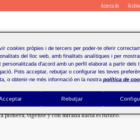
Acerca de
Archiv
vir
cookies
pròpies i de tercers per poder-te oferir correcta
onalitats del lloc web, amb finalitats analítiques i per mostra
at personalitzada d'acord amb un perfil elaborat a partir dels 
ació. Pots acceptar, rebutjar o configurar les teves preferèn
tividad digital
ota, o obtenir-ne més informació en la nostra
política de coo
 años del grado de Multimedia de la UOC!
Acceptar
Rebutjar
Configu
 pionera, vigente y con mirada hacia el futuro.