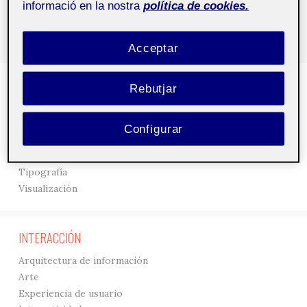
informació en la nostra
política de cookies.
Acceptar
DISEÑO
Rebutjar
3D
Creación
Configurar
Gráficos
Interfaces
Tipografía
Visualización
INTERACCIÓN
Arquitectura de información
Arte
Experiencia de usuario