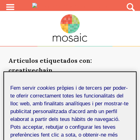
Articulos etiquetados con:
creativechain
Creativechain, la plataforma que
Fem servir
cookies
pròpies i de tercers per poder-
distribuye criptomoneda a los
te oferir correctament totes les funcionalitats del
artistas
20 de juny de 2018
lloc web, amb finalitats analítiques i per mostrar-te
Creativechain.org es una red social descentralizada de
publicitat personalitzada d'acord amb un perfil
registro y distribución de contenidos multimedia que
elaborat a partir dels teus hàbits de navegació.
ce...
Pots acceptar, rebutjar o configurar les teves
preferències fent clic a sota, o obtenir-ne més