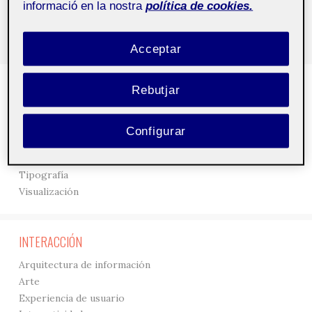
informació en la nostra
política de cookies.
Acceptar
DISEÑO
Rebutjar
3D
Creación
Configurar
Gráficos
Interfaces
Tipografía
Visualización
INTERACCIÓN
Arquitectura de información
Arte
Experiencia de usuario