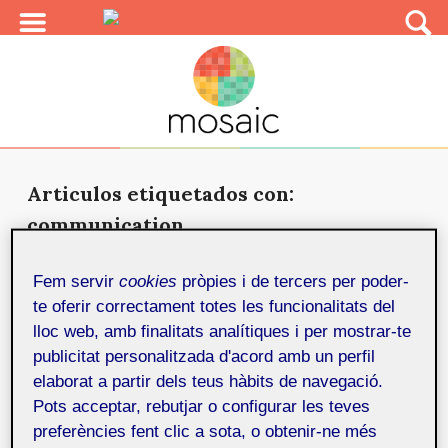
Articulos etiquetados con:
communication
How to improve reading
Fem servir
cookies
pròpies i de tercers per poder-
experiences on digital devices
2 de
te oferir correctament totes les funcionalitats del
gener de 2025
lloc web, amb finalitats analítiques i per mostrar-te
How we design the on-screen reading process is key
publicitat personalitzada d'acord amb un perfil
to understanding contents and facilitates access to
elaborat a partir dels teus hàbits de navegació.
knowled...
Pots acceptar, rebutjar o configurar les teves
preferències fent clic a sota, o obtenir-ne més