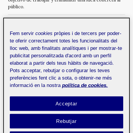
público.
WebCat: Writing Better User Stories
31 de juliol de 2013
El WebCat es el punto de encuentro entre
Fem servir
cookies
pròpies i de tercers per poder-
profesionales del sector web abierto a cualquier
te oferir correctament totes les funcionalitats del
persona interesada en esta parcela. El pasado 17 de
lloc web, amb finalitats analítiques i per mostrar-te
abril tuvo lugar un nuevo encuentro del que a
publicitat personalitzada d'acord amb un perfil
continuación presentamos una breve e interesante
elaborat a partir dels teus hàbits de navegació.
muestra. Es la charla de José Enrique Rodríguez
Pots acceptar, rebutjar o configurar les teves
Huerta sobre escribir mejor las historias de usuario.
preferències fent clic a sota, o obtenir-ne més
informació en la nostra
política de cookies.
WebCat: GTD & Pomodoro Technique
27 de juny de 2013
El WebCat es el punto de encuentro entre
Acceptar
profesionales del sector web abierto a cualquier
persona interesada en esta parcela. El pasado 17 de
abril tuvo lugar un nuevo encuentro del que a
Rebutjar
continuación presentamos una breve e interesante
muestra. Es la charla de JChema Garrido sobre la