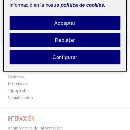
informació en la nostra
política de cookies.
Acceptar
Rebutjar
DISEÑO
Configurar
3D
Creación
Gráficos
Interfaces
Tipografía
Visualización
INTERACCIÓN
Arquitectura de información