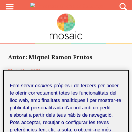
Autor: Miquel Ramon Frutos
Photokina 2002
1 de novembre de 2002
El pasado mes de septiembre tuvo lugar en Colonia
(Alemania) Photokina 2002, la feria bianual sobre la
Fem servir
cookies
pròpies i de tercers per poder-
industria fotográfica más importante de Europa y una
te oferir correctament totes les funcionalitats del
de las más importantes a nivel mundial. Es evidente
lloc web, amb finalitats analítiques i per mostrar-te
que un evento tan importante y con una repercusión a
publicitat personalitzada d'acord amb un perfil
nivel mundial, siempre va acompañado de la
elaborat a partir dels teus hàbits de navegació.
presentación de infinidad de novedades (algunas de
Pots acceptar, rebutjar o configurar les teves
las cuales pondremos de manifiesto más adelante),
preferències fent clic a sota, o obtenir-ne més
tanto en el ámb...