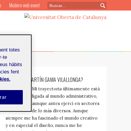
o
Modern web event
ment totes
r-te
teus hàbits
cies fent
¿QUIÉN ES: MARTÍN GAMA VILALLONGA?
kies.
Mi trayectoria últimamente está
ligada al mundo administrativo,
rar
aunque antes ejercí en sectores
de lo más diversos. Aunque
siempre me ha fascinado el mundo creativo
y en especial el diseño, nunca me he