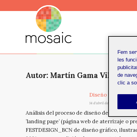
Fem ser
les funci
publicit
Autor: Martín Gama Vilallonga
de naveg
clic a s
Diseño y maquetació
14 d'abril de 2021
Análisis del proceso de diseño de maquetació
’landing page’ (página web de aterrizaje o pr
FESTDESIGN_BCN de diseño gráfico, ilustraci