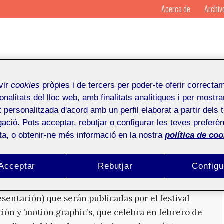
Acerca de
Archiv
vir
cookies
pròpies i de tercers per poder-te oferir correcta
onalitats del lloc web, amb finalitats analítiques i per mostra
at personalitzada d'acord amb un perfil elaborat a partir dels 
ació. Pots acceptar, rebutjar o configurar les teves preferèn
ota, o obtenir-ne més informació en la nostra
política de coo
n de ’newsletter’ y ’landing page’
Acceptar
Rebutjar
Configu
n de un ’newsletter’ (boletín informativo) y una
esentación) que serán publicadas por el festival
ón y ’motion graphic’s, que celebra en febrero de